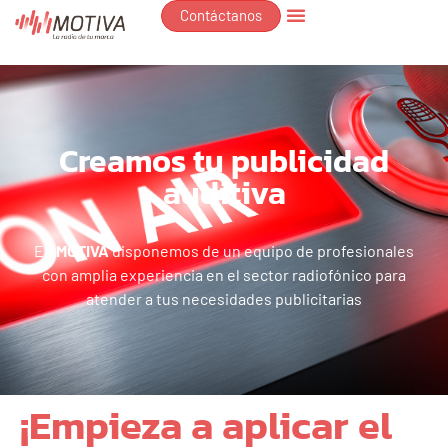
Contáctanos
Creamos tu publicidad
auditiva
En
MOTIVA
disponemos de un equipo de profesionales
con amplia experiencia en el sector radiofónico para
atender a tus necesidades publicitarias
¡Empieza a aplicar el