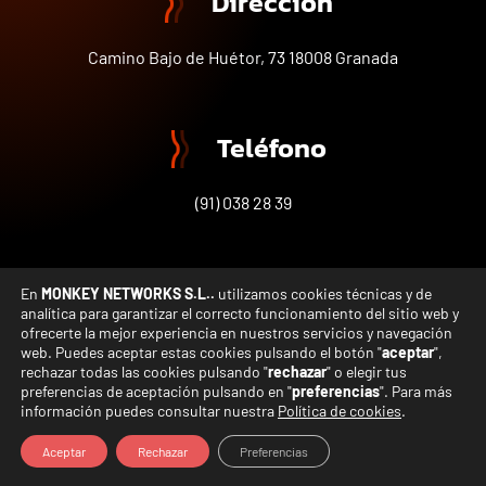
Dirección
Camino Bajo de Huétor, 73 18008 Granada
Teléfono
(91) 038 28 39
En
MONKEY NETWORKS S.L..
utilizamos cookies técnicas y de
analítica para garantizar el correcto funcionamiento del sitio web y
© Copyright 2005-2023 Grupo Motiva – Todos los
ofrecerte la mejor experiencia en nuestros servicios y navegación
derechos reservados
web. Puedes aceptar estas cookies pulsando el botón "
aceptar
",
rechazar todas las cookies pulsando "
rechazar
" o elegir tus
preferencias de aceptación pulsando en "
preferencias
". Para más
Política de Privacidad
–
Aviso Legal
–
Política de Cookies
–
información puedes consultar nuestra
Política de cookies
.
Accesibilidad
Aceptar
Rechazar
Preferencias