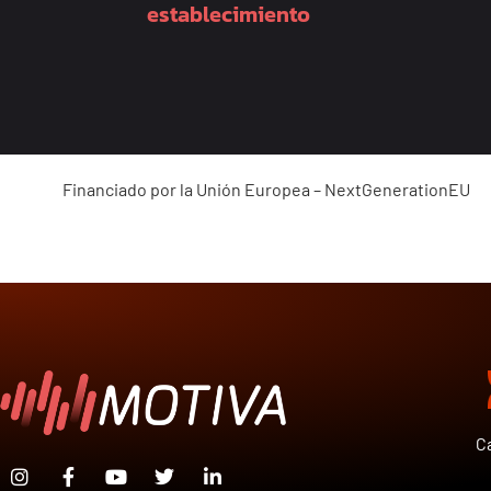
establecimiento
Financiado por la Unión Europea – NextGenerationEU
C