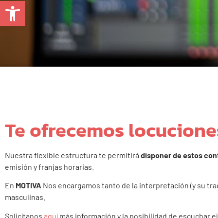
Abrir barra de herramientas
Te ofrecemos locuciones
Nuestra flexible estructura te permitirá
disponer de estos cont
emisión y franjas horarias.
En
MOTIVA
Nos encargamos tanto de la interpretación (y su tr
masculinas.
Solicítanos
aquí
más información y la posibilidad de escuchar 