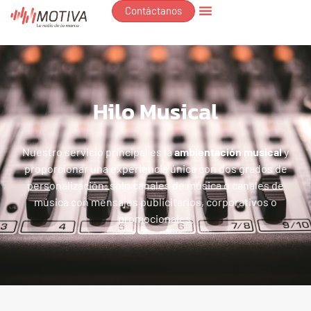
Contáctanos
Hilo Musical
Nuestro servicio principal es la
ambientación musical
y
proporcionar una experiencia única con dos grados de
personalización: solo canales de música o canales de
música con mensajes publicitarios, corporativos o
promocionales.